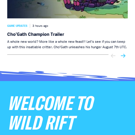
GAME UPDATES
3 hours ago
GAME
Cho’Gath Champion Trailer
Ch
A whole new world? More like a whole new feast!! Let’s see if you can keep
You 
up with this insatiable critter. Cho’Gath unleashes his hunger August 7th UTC.
dark
WELCOME TO
WILD RIFT